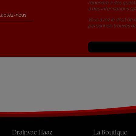
.
répondre à des questi
à des informations sp
tactez-nous
Vous avez le droit de
personnels trouvés d
Drainvac Haaz
La Boutique