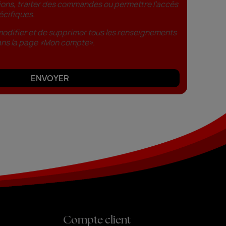
ons, traiter des commandes ou permettre l’accès
écifiques.
 modifier et de supprimer tous les renseignements
ans la page «Mon compte».
ENVOYER
Compte client