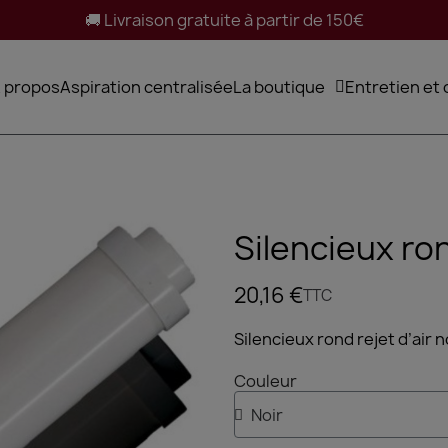
🚚 Livraison gratuite à partir de 150€
 propos
Aspiration centralisée
La boutique
Entretien et
Silencieux ron
20,16 €
TTC
Silencieux rond rejet d’air 
Couleur