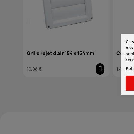
Ce s
nos 
Grille rejet d'air 154 x 154mm
Coude 
anal
cons
Poli
10,08 €
1,44 €