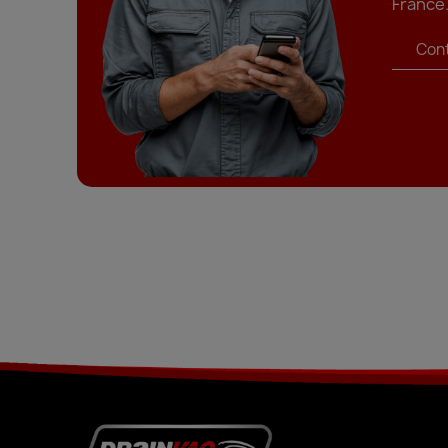
France
Con