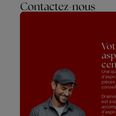
Contactez-nous
Vot
asp
cen
Une qu
d’aspir
pièces
conseil
Drainv
est à v
accomp
d’aspir