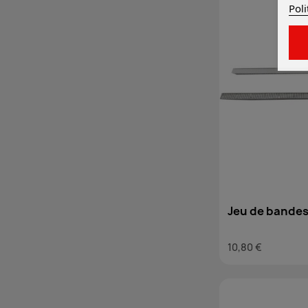
Poli
Jeu de bande
brosse à eau 
10,80 €