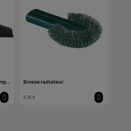
ampe
Brosse radiateur
5,76 €