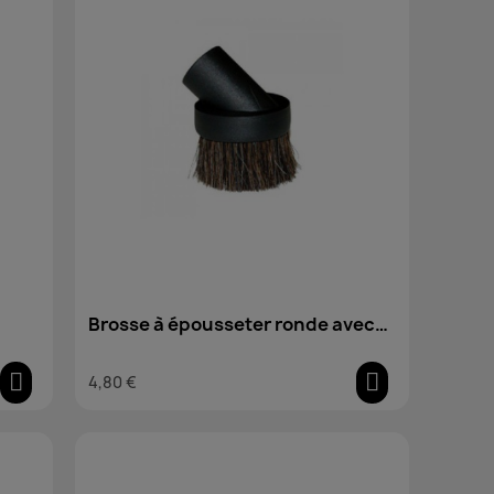
Brosse à épousseter ronde avec
poils en crin
4,80 €