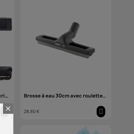
crin
Brosse à eau 30cm avec roulettes
(WesselWerk)
28,80 €