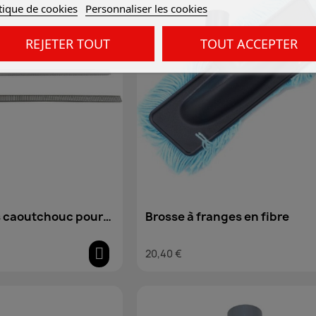
tique de cookies
Personnaliser les cookies
REJETER TOUT
TOUT ACCEPTER
s caoutchouc pour
Brosse à franges en fibre
30 cm
20,40 €