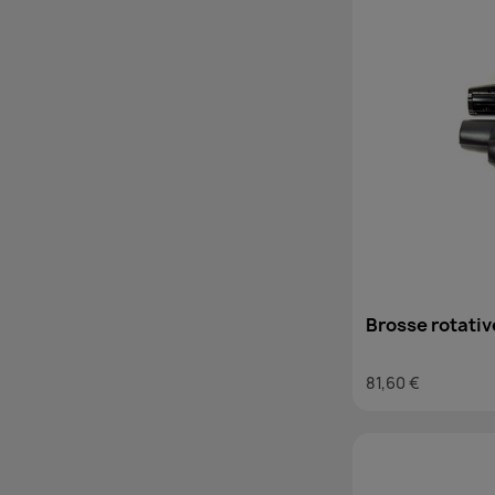
Brosse rotati
rase et moye
81,60 €