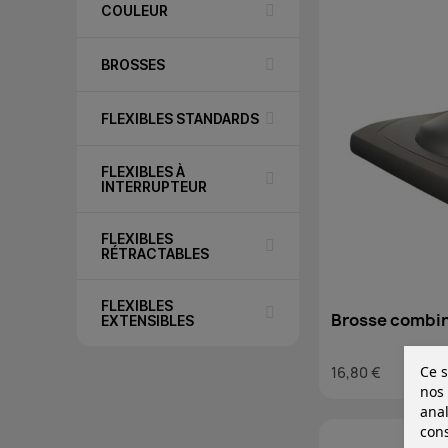
COULEUR
BROSSES
FLEXIBLES STANDARDS
FLEXIBLES À
INTERRUPTEUR
FLEXIBLES
RÉTRACTABLES
FLEXIBLES
Brosse combin
EXTENSIBLES
roulettes pour 
Ce s
16,80 €
moquette
nos 
anal
cons