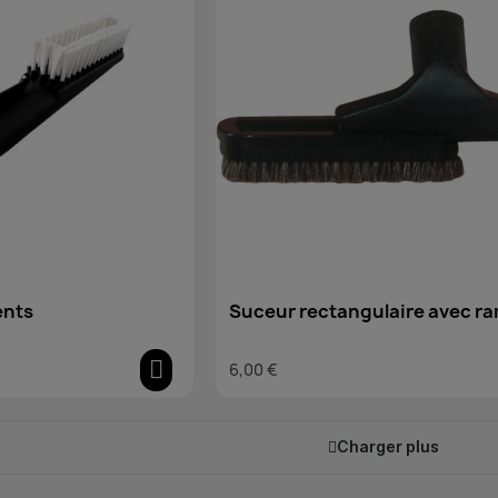
ents
Suceur rectangulaire avec r
amovible, poils en crin
6,00 €
Charger plus