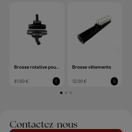
Brosse rotative pour
Brosse vêtements
moquette rase et
81,60 €
12,00 €
moyenne
p
Contactez-nous