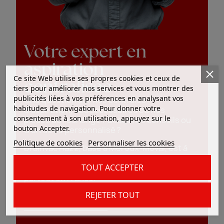
Votre expert en
aspiration
Ce site Web utilise ses propres cookies et ceux de
centralisée
tiers pour améliorer nos services et vous montrer des
publicités liées à vos préférences en analysant vos
Une question sur nos centrales
habitudes de navigation. Pour donner votre
d’aspiration, nos accessoires ou nos
consentement à son utilisation, appuyez sur le
pièces de rechange ? Besoin de conseils ou
bouton Accepter.
d’un devis personnalisé ?
Politique de cookies
Personnaliser les cookies
Drainvac Hazz, basé à Meroux-Moval, est à
votre écoute pour vous accompagner dans
TOUT ACCEPTER
vos projets d’aspiration centralisée,
partout en France.
REJETER TOUT
Contactez-nous