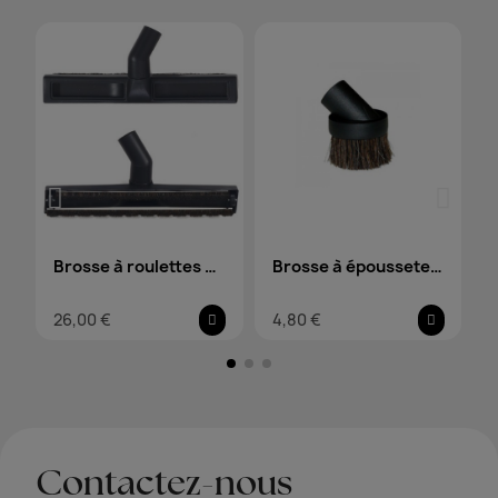
Brosse à roulettes et
Brosse à épousseter
poils en crin pour sol
ronde avec poils en
26,00 €
4,80 €
lisse
crin
Contactez-nous