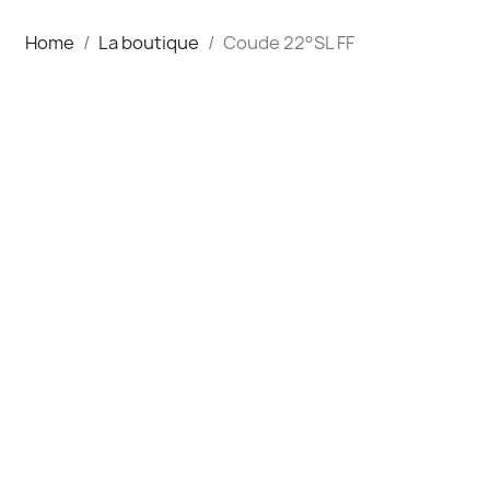
Home
La boutique
Coude 22°SL FF